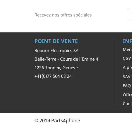
Recevez nos offres spéciales
POINT DE VENTE
IN
Ment
Reborn Electronics SA
CGV
Belle-Terre - Cours de l’Emine 4
1226 Thônex, Genève
A pr
+41(0)77 504 68 24
SAV
FAQ
Offr
Cont
© 2019 Parts4phone