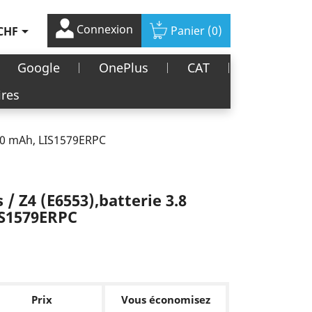
Connexion

Panier
(0)
CHF
Google
OnePlus
CAT
ires
2930 mAh, LIS1579ERPC
 / Z4 (E6553),batterie 3.8
IS1579ERPC
Prix
Vous économisez