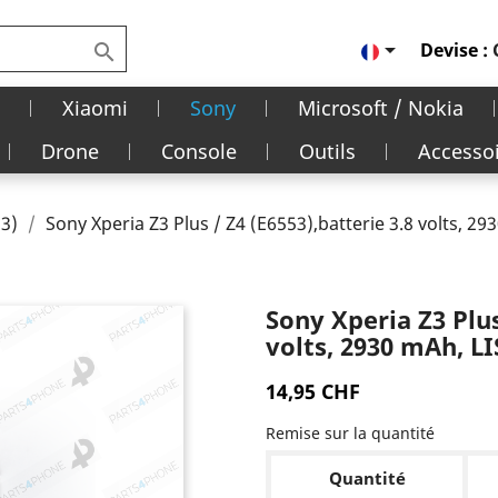

Devise :

Xiaomi
Sony
Microsoft / Nokia
Drone
Console
Outils
Accesso
53)
Sony Xperia Z3 Plus / Z4 (E6553),batterie 3.8 volts, 
Sony Xperia Z3 Plus
volts, 2930 mAh, L
14,95 CHF
Remise sur la quantité
Quantité