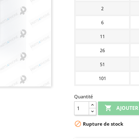
2
6
11
26
51
101
Quantité

AJOUTER

Rupture de stock