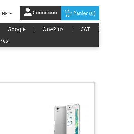
Connexion

Panier
(0)
CHF
Google
OnePlus
CAT
ires