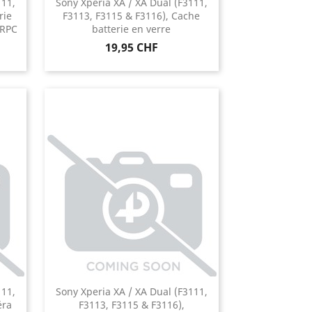
111,
Sony Xperia XA / XA Dual (F3111,
rie
F3113, F3115 & F3116), Cache
ERPC
batterie en verre
Prix
19,95 CHF
111,
Sony Xperia XA / XA Dual (F3111,
éra
F3113, F3115 & F3116),