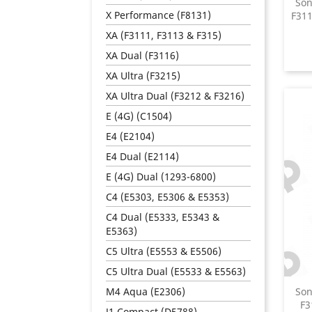
Son
X Performance (F8131)
F311
XA (F3111, F3113 & F315)
XA Dual (F3116)
XA Ultra (F3215)
XA Ultra Dual (F3212 & F3216)
E (4G) (C1504)
E4 (E2104)
E4 Dual (E2114)
E (4G) Dual (1293-6800)
C4 (E5303, E5306 & E5353)
C4 Dual (E5333, E5343 &
E5363)
C5 Ultra (E5553 & E5506)
C5 Ultra Dual (E5533 & E5563)
M4 Aqua (E2306)
Son
F3
J1 Compact (D5788)