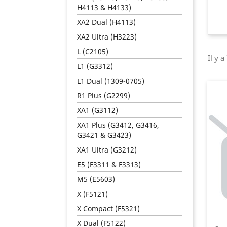
H4113 & H4133)
XA2 Dual (H4113)
XA2 Ultra (H3223)
L (C2105)
Il y a
L1 (G3312)
L1 Dual (1309-0705)
R1 Plus (G2299)
XA1 (G3112)
XA1 Plus (G3412, G3416,
G3421 & G3423)
XA1 Ultra (G3212)
E5 (F3311 & F3313)
M5 (E5603)
X (F5121)
X Compact (F5321)
X Dual (F5122)