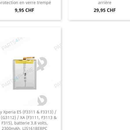
protection en verre trempé
arrière
Prix
Prix
9,95 CHF
29,95 CHF
y Xperia E5 (F3311 & F3313) /
 (G3112) / XA (F3111, F3113 &
F315), batterie 3.8 volts,
2300mAh, LIS1618ERPC