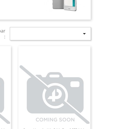
par

: