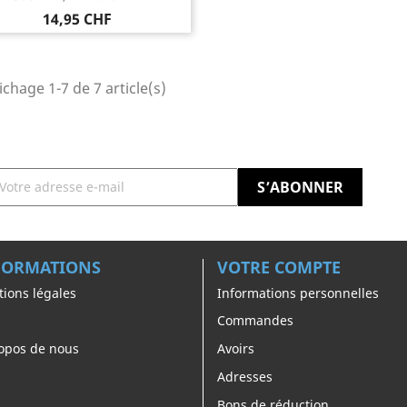
Prix
14,95 CHF
ichage 1-7 de 7 article(s)
FORMATIONS
VOTRE COMPTE
ions légales
Informations personnelles
Commandes
opos de nous
Avoirs
Adresses
Bons de réduction