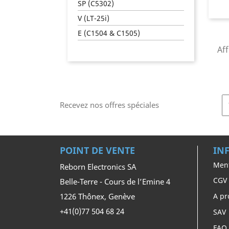
SP (C5302)
V (LT-25i)
E (C1504 & C1505)
Aff
Recevez nos offres spéciales
POINT DE VENTE
IN
Ment
Reborn Electronics SA
CGV
Belle-Terre - Cours de l’Emine 4
1226 Thônex, Genève
A pr
+41(0)77 504 68 24
SAV
FAQ