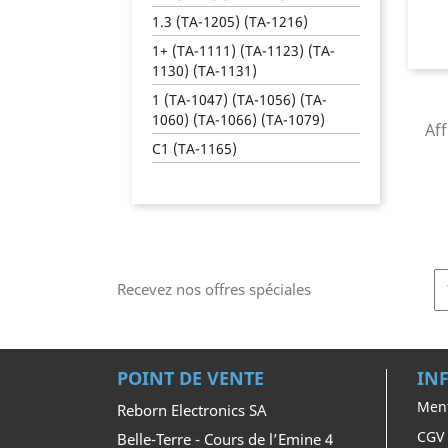
1.3 (TA-1205) (TA-1216)
1+ (TA-1111) (TA-1123) (TA-
1130) (TA-1131)
1 (TA-1047) (TA-1056) (TA-
1060) (TA-1066) (TA-1079)
Aff
C1 (TA-1165)
Recevez nos offres spéciales
POINT DE VENTE
IN
Ment
Reborn Electronics SA
CGV
Belle-Terre - Cours de l’Emine 4