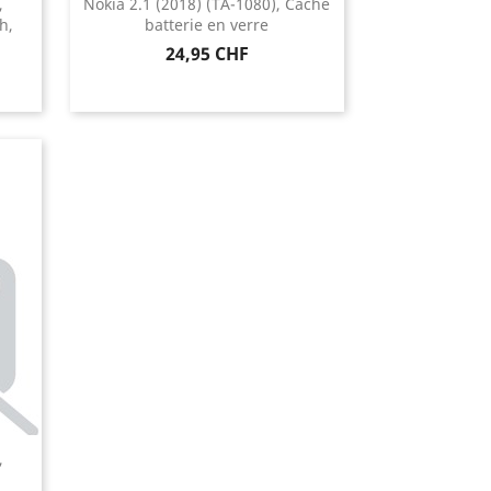
,
Nokia 2.1 (2018) (TA-1080), Cache
h,
batterie en verre
Prix
24,95 CHF
,