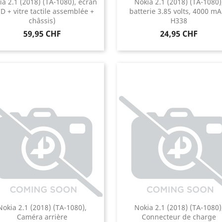
ia 2.1 (2018) (TA-1080), écran
Nokia 2.1 (2018) (TA-1080)
D + vitre tactile assemblée +
batterie 3.85 volts, 4000 mA
châssis)
H338
Prix
Prix
59,95 CHF
24,95 CHF
Nokia 2.1 (2018) (TA-1080),
Nokia 2.1 (2018) (TA-1080)
Caméra arrière
Connecteur de charge