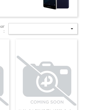
par

: