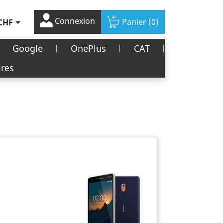
Connexion

Panier
(0)
CHF
Google
OnePlus
CAT
ires