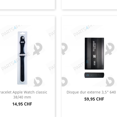
racelet Apple Watch classic
Disque dur externe 3,5" 640
38/40 mm
Prix
59,95 CHF
Prix
14,95 CHF