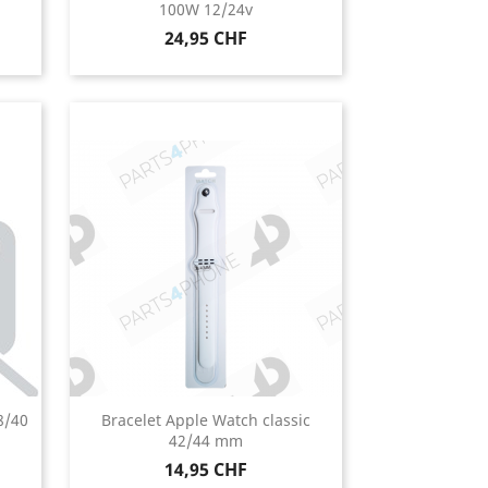
100W 12/24v
Prix
24,95 CHF
8/40
Bracelet Apple Watch classic
42/44 mm
Prix
14,95 CHF