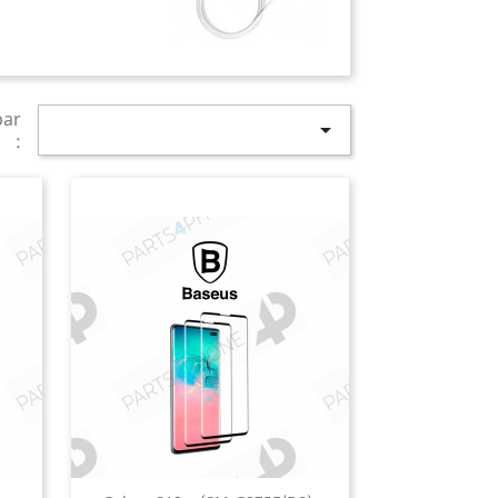
par

: