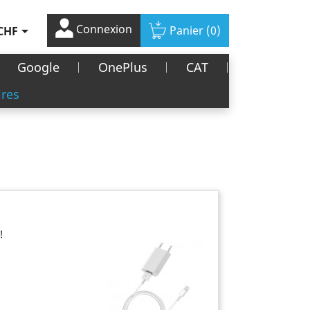
Connexion

Panier
(0)
CHF
Google
OnePlus
CAT
ires
!