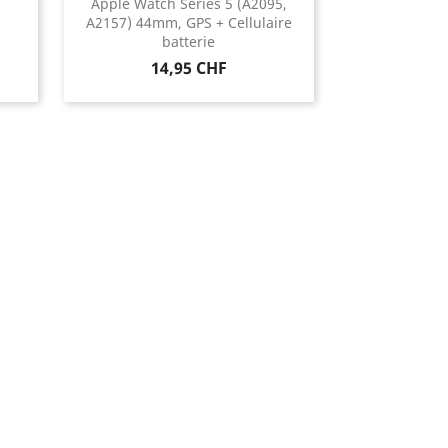
Apple Watch Series 5 (A2095,
A2157) 44mm, GPS + Cellulaire
batterie
Prix
14,95 CHF