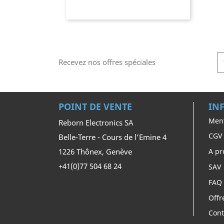
Recevez nos offres spéciales
POINT DE VENTE
IN
Ment
Reborn Electronics SA
CGV
Belle-Terre - Cours de l’Emine 4
1226 Thônex, Genève
A pr
+41(0)77 504 68 24
SAV
FAQ
Offr
Cont