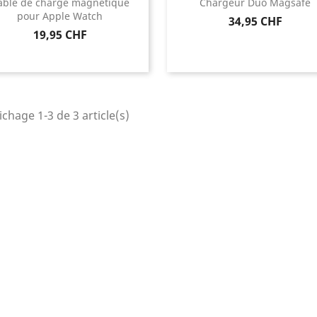
âble de charge magnétique
Chargeur Duo Magsafe
pour Apple Watch
Prix
34,95 CHF
Prix
19,95 CHF
ichage 1-3 de 3 article(s)