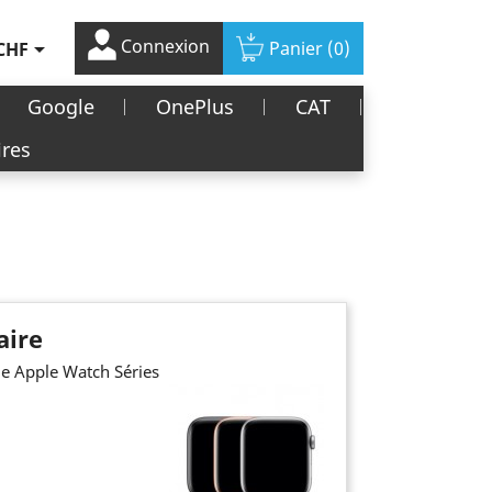
Connexion

Panier
(0)
CHF
Google
OnePlus
CAT
ires
aire
e Apple Watch Séries