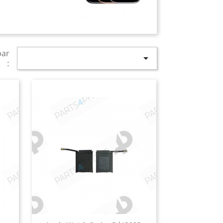
par

: