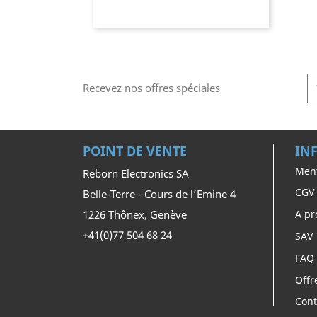
Recevez nos offres spéciales
POINT DE VENTE
IN
Ment
Reborn Electronics SA
CGV
Belle-Terre - Cours de l’Emine 4
1226 Thônex, Genève
A pr
+41(0)77 504 68 24
SAV
FAQ
Offr
Cont