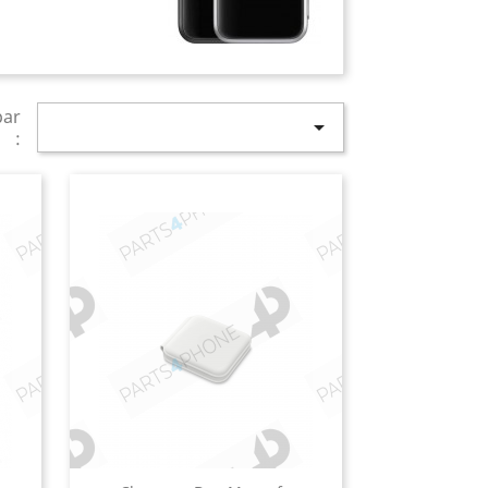
par

: