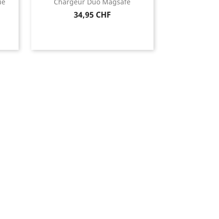
ue
Chargeur Duo Magsafe
Prix
34,95 CHF