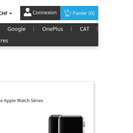
Connexion

Panier
(0)
CHF
Google
OnePlus
CAT
ires
e Apple Watch Séries