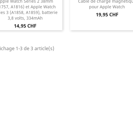
pple Watch Séries 2 38mm
Câble de charge magnétiq
1757, A1816) et Apple Watch
pour Apple Watch
ies 3 (A1858, A1859), batterie
Prix
19,95 CHF
3,8 volts, 334mAh
Prix
14,95 CHF
ichage 1-3 de 3 article(s)