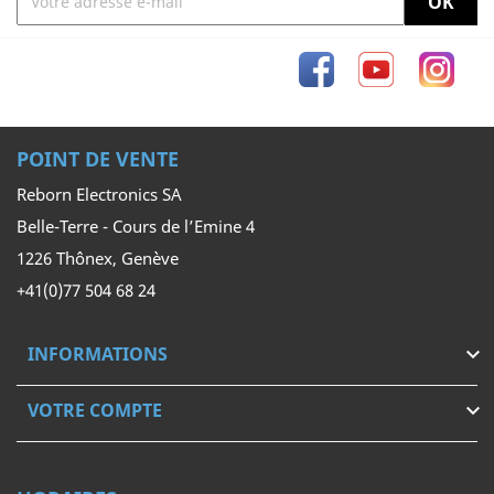
Facebook
YouTube
Inst
POINT DE VENTE
Reborn Electronics SA
Belle-Terre - Cours de l’Emine 4
1226 Thônex, Genève
+41(0)77 504 68 24
INFORMATIONS

VOTRE COMPTE
