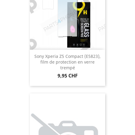
Sony Xperia Z5 Compact (E5823),
film de protection en verre
trempé
Prix
9,95 CHF