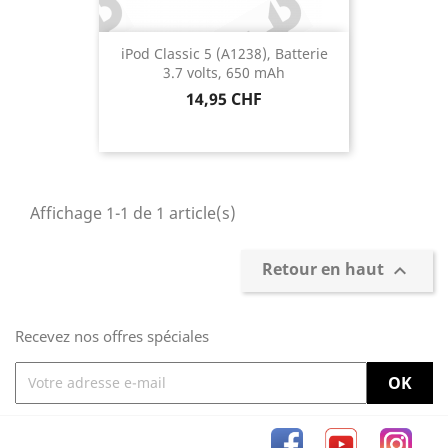
iPod Classic 5 (A1238), Batterie
3.7 volts, 650 mAh
Prix
14,95 CHF
Affichage 1-1 de 1 article(s)
Retour en haut

Recevez nos offres spéciales
Facebook
YouTube
Inst