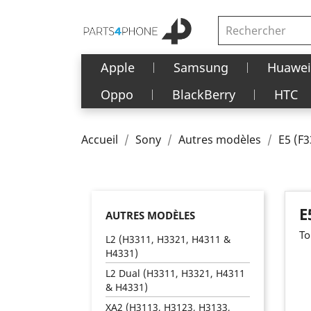
Apple
Samsung
Huawei
Oppo
BlackBerry
HTC
Accueil
Sony
Autres modèles
E5 (F
E
AUTRES MODÈLES
To
L2 (H3311, H3321, H4311 &
H4331)
L2 Dual (H3311, H3321, H4311
& H4331)
XA2 (H3113, H3123, H3133,