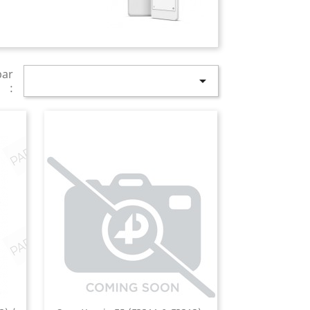
par

: