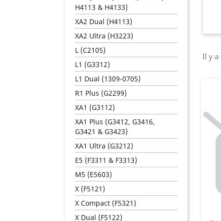
H4113 & H4133)
XA2 Dual (H4113)
XA2 Ultra (H3223)
L (C2105)
Il y a
L1 (G3312)
L1 Dual (1309-0705)
R1 Plus (G2299)
XA1 (G3112)
XA1 Plus (G3412, G3416,
G3421 & G3423)
XA1 Ultra (G3212)
E5 (F3311 & F3313)
M5 (E5603)
X (F5121)
X Compact (F5321)
X Dual (F5122)