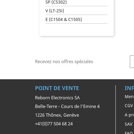
SP (C5302)
V (LT-25i)
E (C1504 & C1505)
Recevez nos offres spéciales
POINT DE VENTE
IN
Ment
Reborn Electronics SA
CGV
Belle-Terre - Cours de l’Emine 4
1226 Thônex, Genève
A pr
+41(0)77 504 68 24
SAV
FAQ