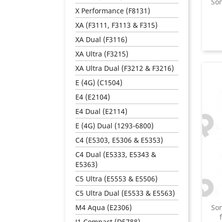
Son
X Performance (F8131)
XA (F3111, F3113 & F315)
XA Dual (F3116)
XA Ultra (F3215)
XA Ultra Dual (F3212 & F3216)
E (4G) (C1504)
E4 (E2104)
E4 Dual (E2114)
E (4G) Dual (1293-6800)
C4 (E5303, E5306 & E5353)
C4 Dual (E5333, E5343 &
E5363)
C5 Ultra (E5553 & E5506)
C5 Ultra Dual (E5533 & E5563)
M4 Aqua (E2306)
Son
J1 Compact (D5788)