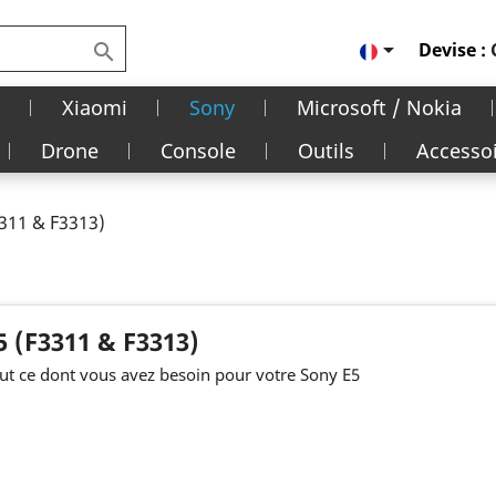

Devise :

Xiaomi
Sony
Microsoft / Nokia
Drone
Console
Outils
Accesso
3311 & F3313)
5 (F3311 & F3313)
ut ce dont vous avez besoin pour votre Sony E5