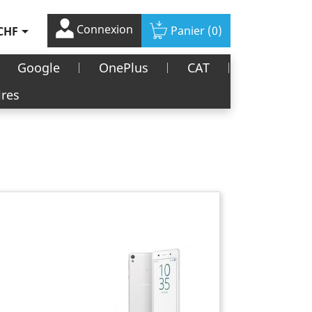
Connexion

Panier
(0)
CHF
Google
OnePlus
CAT
ires