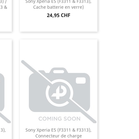
3) /
Sony Xperia E5 (F3311 & F3313),
13 &
Cache batterie en verre)
Prix
24,95 CHF
3),
Sony Xperia E5 (F3311 & F3313),
Connecteur de charge