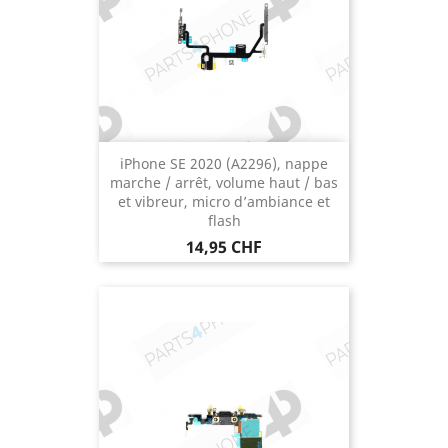
iPhone SE 2020 (A2296), nappe
marche / arrêt, volume haut / bas
et vibreur, micro d’ambiance et
flash
Prix
14,95 CHF