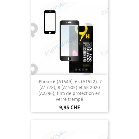
iPhone 6 (A1549), 6s (A1522), 7
(A1778), 8 (A1905) et SE 2020
(A2296), film de protection en
verre trempé
Prix
9,95 CHF