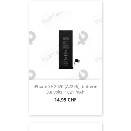
iPhone SE 2020 (A2296), batterie
3.8 volts, 1821 mAh
Prix
14,95 CHF