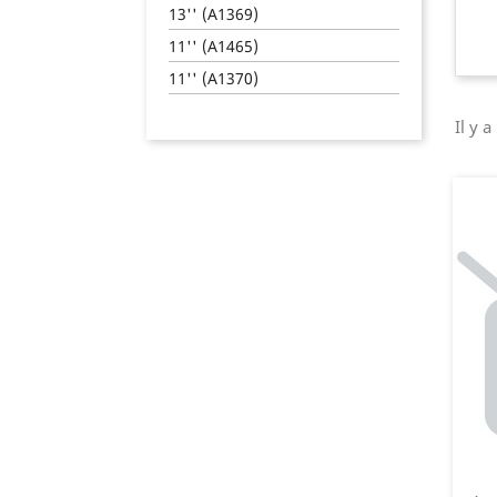
13'' (A1369)
11'' (A1465)
11'' (A1370)
Il y a