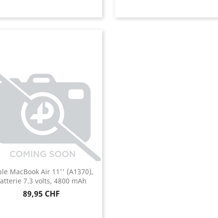
le MacBook Air 11'' (A1370),
atterie 7.3 volts, 4800 mAh
Prix
89,95 CHF