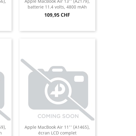
6),
Apple MacBook Air 13'' (A2179),
batterie 11.4 volts, 4800 mAh
Prix
109,95 CHF
9),
Apple MacBook Air 11'' (A1465),
h
écran LCD complet