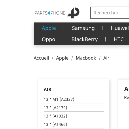
Apple
Samsung
Huawei
Oppo
BlackBerry
HTC
Accueil
Apple
Macbook
Air
A
AIR
Re
13'' M1 (A2337)
13'' (A2179)
13'' (A1932)
13'' (A1466)