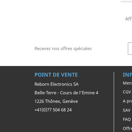
Aff
Recevez nos offres spéciales
POINT DE VENTE
IN
Ment
Reborn Electronics SA
CGV
Belle-Terre - Cours de l’Emine 4
1226 Thônex, Genève
A pr
+41(0)77 504 68 24
SAV
FAQ
Offr