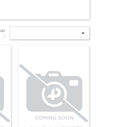
par

: