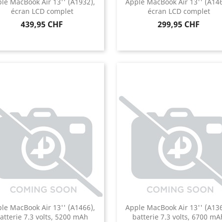
le MacBook Air 13'' (A1932),
Apple MacBook Air 13'' (A146
écran LCD complet
écran LCD complet
Prix
Prix
439,95 CHF
299,95 CHF
le MacBook Air 13'' (A1466),
Apple MacBook Air 13'' (A136
atterie 7.3 volts, 5200 mAh
batterie 7.3 volts, 6700 mA