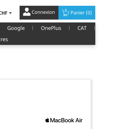
Connexion

Panier
(0)
CHF
Google
OnePlus
CAT
ires