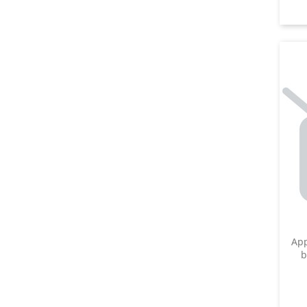
App
b