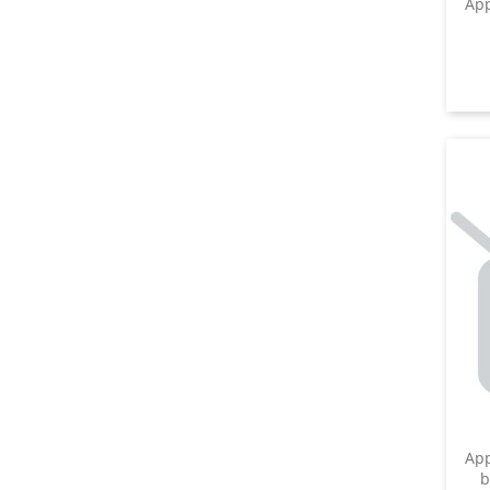
App
App
b