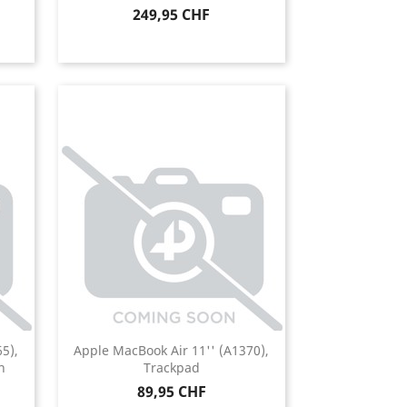
Prix
249,95 CHF
5),
Apple MacBook Air 11'' (A1370),
h
Trackpad
Prix
89,95 CHF