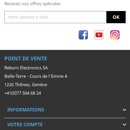
Recevez nos offres spéciales
Facebook
YouTube
Inst
POINT DE VENTE
Reborn Electronics SA
Belle-Terre - Cours de l’Emine 4
1226 Thônex, Genève
+41(0)77 504 68 24
INFORMATIONS

VOTRE COMPTE
