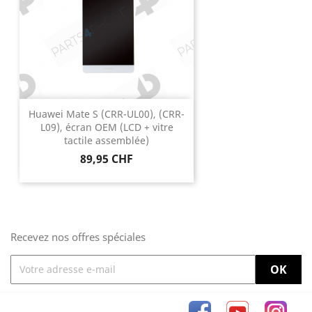
Huawei Mate S (CRR-UL00), (CRR-
L09), écran OEM (LCD + vitre
tactile assemblée)
Prix
89,95 CHF
Recevez nos offres spéciales
Facebook
YouTube
Inst