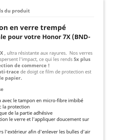
ls du produit
ion en verre trempé
ale pour votre Honor 7X (BND-
7X
, ultra résistante aux rayures. Nos verres
persent l'impact, ce qui les rends
5x plus
ection de commerce !
nti-trace
de doigt ce film de protection est
 de papier.
se
n avec le tampon en micro-fibre imbibé
c la protection
ique de la partie adhésive
tion le verre et l'appliquer doucement sur
s l'extérieur afin d'enlever les bulles d'air