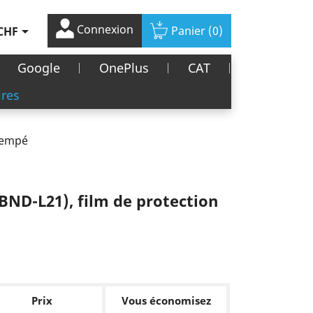
Connexion

Panier
(0)
CHF
Google
OnePlus
CAT
ires
trempé
ND-L21), film de protection
Prix
Vous économisez