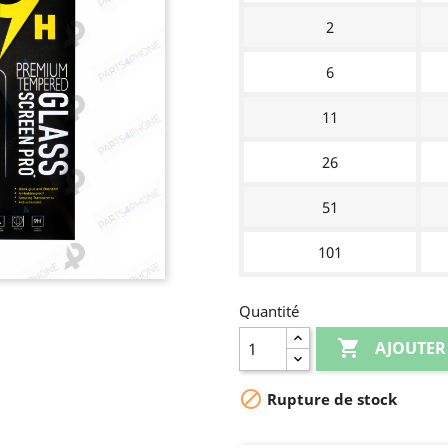
2
6
11
26
51
101
Quantité

AJOUTER

Rupture de stock