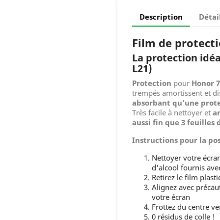
Description
Détai
Film de protect
La protection idé
L21)
Protection
pour
Honor 
trempés amortissent et dis
absorbant qu'une prot
Très facile à nettoyer et
a
aussi fin que 3 feuilles
Instructions pour la po
Nettoyer votre écra
d'alcool fournis ave
Retirez le film plast
Alignez avec précau
votre écran
Frottez du centre ver
0 résidus de colle !