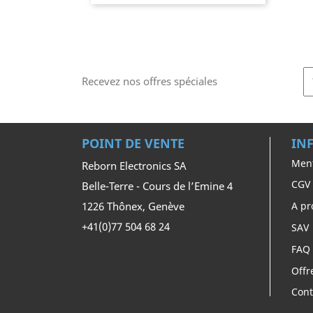
Recevez nos offres spéciales
POINT DE VENTE
IN
Ment
Reborn Electronics SA
CGV
Belle-Terre - Cours de l’Emine 4
1226 Thônex, Genève
A pr
+41(0)77 504 68 24
SAV
FAQ
Offr
Cont