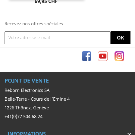
Prix
69,95 CHF
Recevez nos offres spéciales
Facebook
YouTube
Inst
POINT DE VENTE
Reborn Electronics SA
Belle-Terre - Cours de l’Emine 4
1226 Thônex, Genève
+41(0)77 504 68 24
INFORMATIONS
