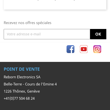
Recevez nos offres spéciales
Facebook
YouTube
Inst
POINT DE VENTE
Reborn Electronics SA
Belle-Terre - Cours de l’Emine 4
1226 Thônex, Genève
+41(0)77 504 68 24