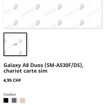
Galaxy A8 Duos (SM-A530F/DS),
chariot carte sim
4,95 CHF
Couleur
Gris
Or
Noir
orchidée