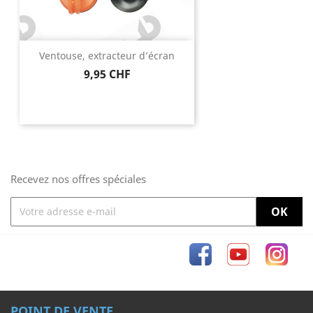
Ventouse, extracteur d’écran
Prix
9,95 CHF
Recevez nos offres spéciales
Facebook
YouTube
Inst
POINT DE VENTE