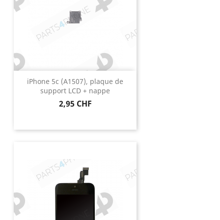
iPhone 5c (A1507), plaque de
support LCD + nappe
Prix
2,95 CHF