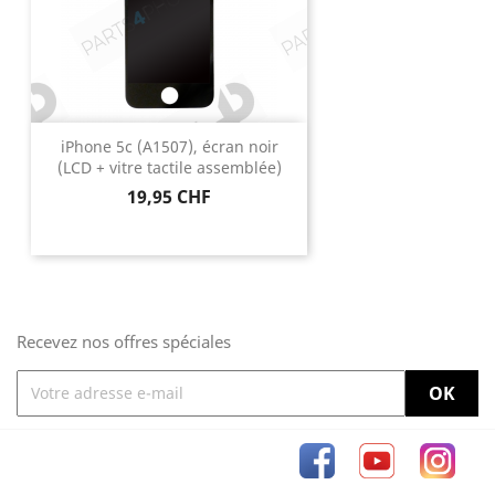
iPhone 5c (A1507), écran noir
(LCD + vitre tactile assemblée)
Prix
19,95 CHF
Recevez nos offres spéciales
Facebook
YouTube
Inst