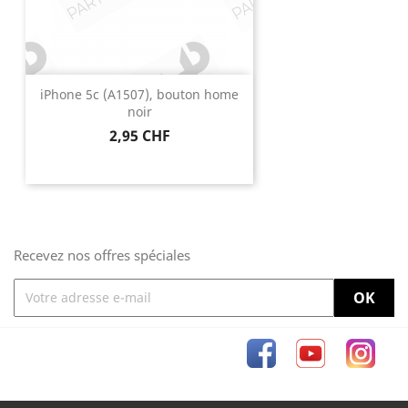
iPhone 5c (A1507), bouton home
noir
Prix
2,95 CHF
Recevez nos offres spéciales
Facebook
YouTube
Inst