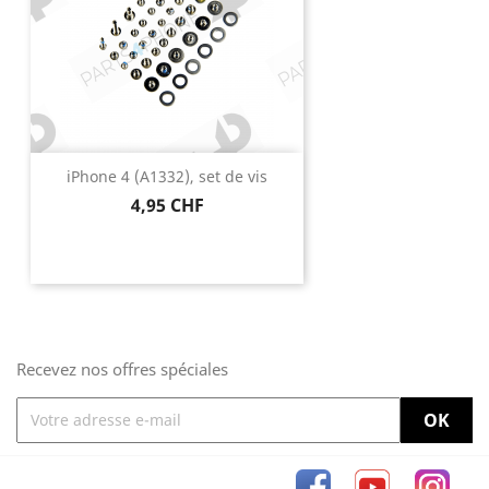
iPhone 4 (A1332), set de vis
Prix
4,95 CHF
Recevez nos offres spéciales
Facebook
YouTube
Inst