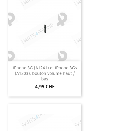
iPhone 3G (A1241) et iPhone 3Gs
(A1303), bouton volume haut /
bas
Prix
4,95 CHF