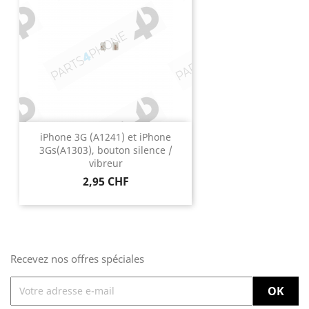
iPhone 3G (A1241) et iPhone
3Gs(A1303), bouton silence /
vibreur
Prix
2,95 CHF
Recevez nos offres spéciales