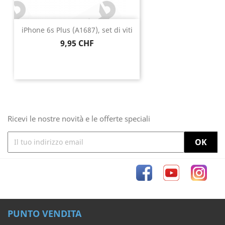
iPhone 6s Plus (A1687), set di viti
Prezzo
9,95 CHF
Ricevi le nostre novità e le offerte speciali
Facebook
YouTube
Inst
PUNTO VENDITA