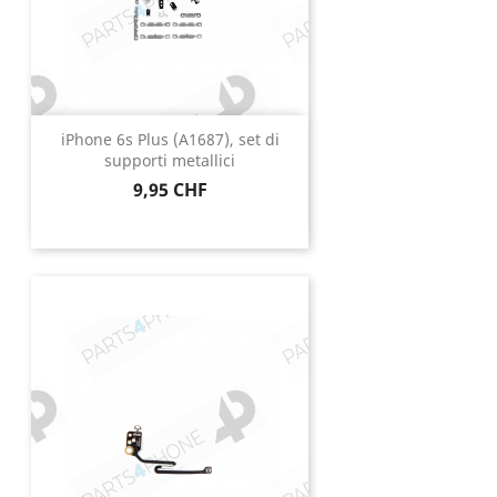
iPhone 6s Plus (A1687), set di
supporti metallici
Prezzo
9,95 CHF