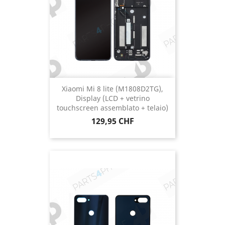
Xiaomi Mi 8 lite (M1808D2TG),
Display (LCD + vetrino
touchscreen assemblato + telaio)
Prezzo
129,95 CHF