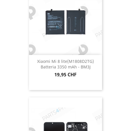
Xiaomi Mi 8 lite(M1808D2TG)
Batteria 3350 mAh - BM3J
Prezzo
19,95 CHF