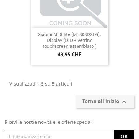
Xiaomi Mi 8 lite (M1808D2TG),
Display (LCD + vetrino
touchscreen assemblato )
Prezzo
49,95 CHF
Visualizzati 1-5 su 5 articoli
Torna all'inizio

Ricevi le nostre novità e le offerte speciali