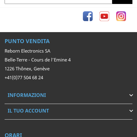
Facebook
YouTube
Inst
PUNTO VENDITA
Reborn Electronics SA
Belle-Terre - Cours de l’Emine 4
1226 Thônex, Genève
+41(0)77 504 68 24
INFORMAZIONI

IL TUO ACCOUNT

ORARI