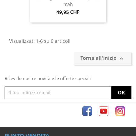
mAh
Prezzo
49,95 CHF
Visualizzati 1-6 su 6 articoli
Torna all'inizio

Ricevi le nostre novità e le offerte speciali
Facebook
YouTube
Inst
PUNTO VENDITA