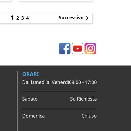
1
Successivo
2
3
4

Facebook
YouTube
Instagram
ORARI
Dal Lunedì al Venerdì
09:00 - 17:00
Sabato
Su Richiesta
Domenica
Chiuso