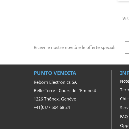
Vis
Ricevi le nostre novità e le offerte speciali
PUNTO VENDITA
IN
Note
Reborn Electronics SA
Term
Belle-Terre - Cours de l’Emine 4
1226 Thônex, Genève
Chi 
+41(0)77 504 68 24
Serv
FAQ
Oppo