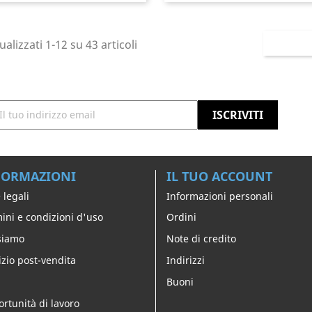
ualizzati 1-12 su 43 articoli
FORMAZIONI
IL TUO ACCOUNT
 legali
Informazioni personali
ini e condizioni d'uso
Ordini
siamo
Note di credito
izio post-vendita
Indirizzi
Buoni
rtunità di lavoro