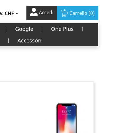
Accedi

Carrello
(0)
a:
CHF
Google
One Plus
Accessori