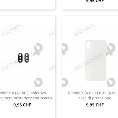
Prezzo
9,95 CHF
iPhone X (A1901), obiettivo
iPhone X (A1901) e XS (A209
ocamera posteriore con scocca
case di protezione
Prezzo
Prezzo
9,95 CHF
9,95 CHF