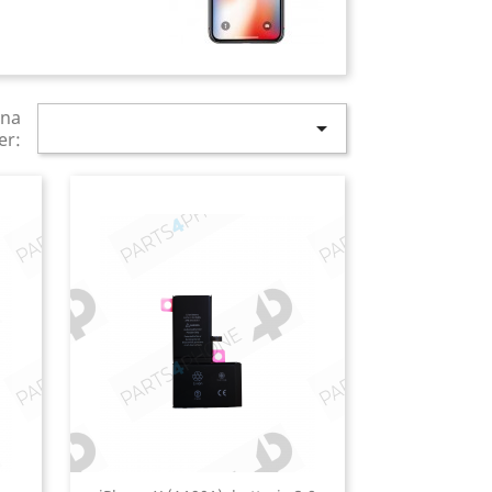
ina

er: