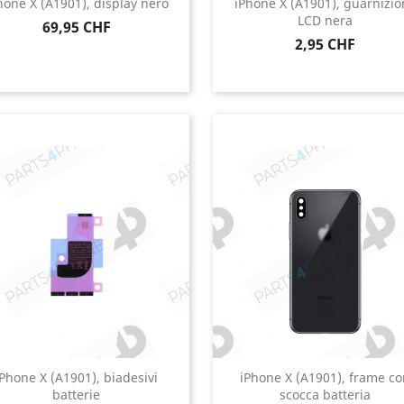
hone X (A1901), display nero
iPhone X (A1901), guarnizio
LCD nera
Prezzo
69,95 CHF
Prezzo
2,95 CHF
iPhone X (A1901), biadesivi
iPhone X (A1901), frame co
batterie
scocca batteria