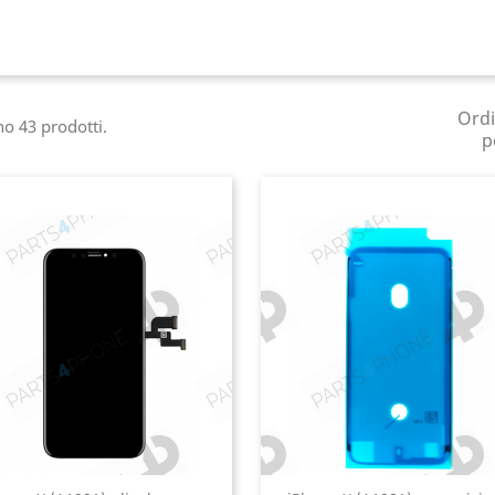
Ord
no 43 prodotti.
p