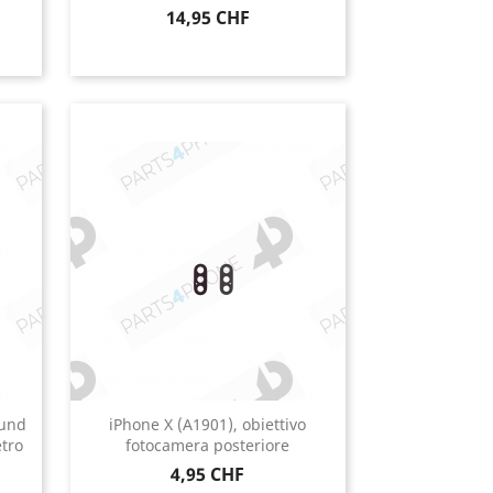
Prezzo
14,95 CHF
 und
iPhone X (A1901), obiettivo
etro
fotocamera posteriore
Prezzo
4,95 CHF