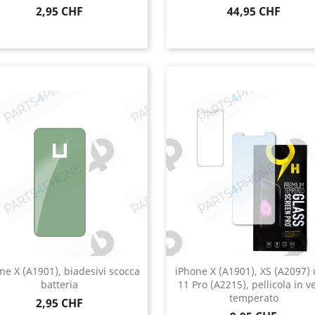
Prezzo
Prezzo
2,95 CHF
44,95 CHF
ne X (A1901), biadesivi scocca
iPhone X (A1901), XS (A2097)
batteria
11 Pro (A2215), pellicola in v
temperato
Prezzo
2,95 CHF