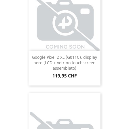
Google Pixel 2 XL (G011C), display
nero (LCD + vetrino touchscreen
assemblato)
Prezzo
119,95 CHF