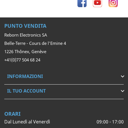
Facebook
YouTube
Inst
PUNTO VENDITA
Reborn Electronics SA
Belle-Terre - Cours de l’Emine 4
1226 Thônex, Genève
+41(0)77 504 68 24
INFORMAZIONI

IL TUO ACCOUNT

ORARI
Dal Lunedì al Venerdì
09:00 - 17:00