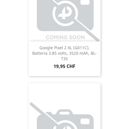
Google Pixel 2 XL (G011C),
Batteria 3.85 volts, 3520 mAh, BL-
T35
Prezzo
19,95 CHF