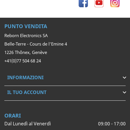
Facebook
YouTube
Inst
PUNTO VENDITA
Reborn Electronics SA
Belle-Terre - Cours de l’Emine 4
1226 Thônex, Genève
+41(0)77 504 68 24
INFORMAZIONI

IL TUO ACCOUNT

ORARI
Dal Lunedì al Venerdì
09:00 - 17:00