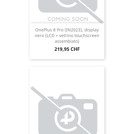
OnePlus 8 Pro (IN2023), display
nero (LCD + vetrino touchscreen
assemblato)
Prezzo
219,95 CHF