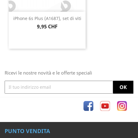
iPhone 6s Plus (A1687), set di viti
Prezzo
9,95 CHF
Ricevi le nostre novità e le offerte speciali
Facebook
YouTube
Inst
PUNTO VENDITA