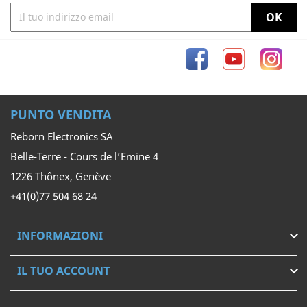
Facebook
YouTube
Inst
PUNTO VENDITA
Reborn Electronics SA
Belle-Terre - Cours de l’Emine 4
1226 Thônex, Genève
+41(0)77 504 68 24
INFORMAZIONI

IL TUO ACCOUNT
