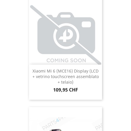
Xiaomi Mi 6 (MCE16) Display (LCD
+ vetrino touchscreen assemblato
+ telaio)
Prezzo
109,95 CHF