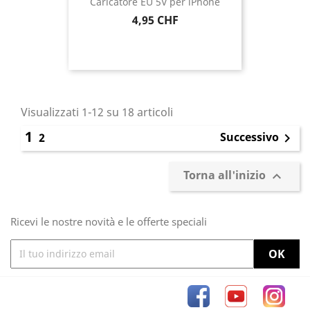
Caricatore EU 5V per iPhone
Prezzo
4,95 CHF
Visualizzati 1-12 su 18 articoli
1
Successivo
2

Torna all'inizio

Ricevi le nostre novità e le offerte speciali
Facebook
YouTube
Inst