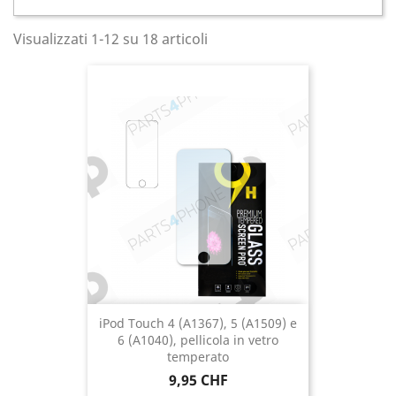
Visualizzati 1-12 su 18 articoli
iPod Touch 4 (A1367), 5 (A1509) e
6 (A1040), pellicola in vetro
temperato
Prezzo
9,95 CHF