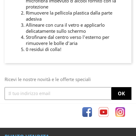
microfibra imbevuto d'alcool fornito con la
protezione
Rimuovere la pellicola plastica dalla parte
adesiva
Allineare con cura il vetro e applicarlo
delicatamente sullo schermo
Strofinare dal centro verso l'esterno per
rimuovere le bolle d'aria
0 residui di colla!
Ricevi le nostre novità e le offerte speciali
Facebook
YouTube
Inst