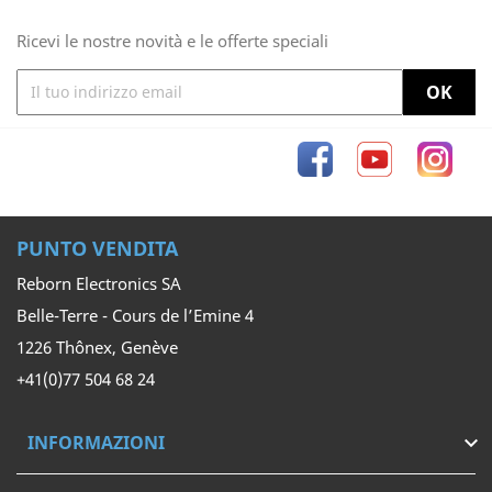
Ricevi le nostre novità e le offerte speciali
Facebook
YouTube
Inst
PUNTO VENDITA
Reborn Electronics SA
Belle-Terre - Cours de l’Emine 4
1226 Thônex, Genève
+41(0)77 504 68 24
INFORMAZIONI
