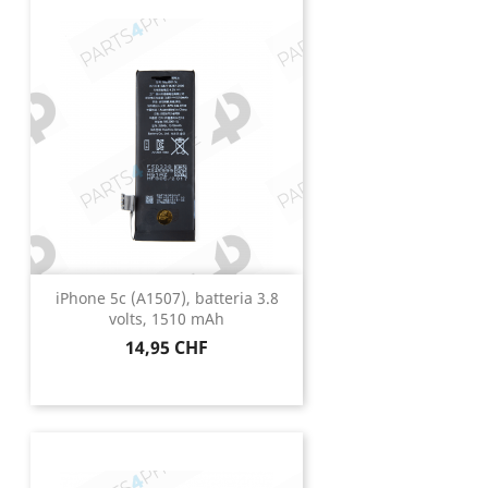
iPhone 5c (A1507), batteria 3.8
volts, 1510 mAh
Prezzo
14,95 CHF