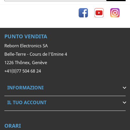
Facebook
YouTube
Inst
PUNTO VENDITA
Reborn Electronics SA
Belle-Terre - Cours de l’Emine 4
1226 Thônex, Genève
+41(0)77 504 68 24
INFORMAZIONI

IL TUO ACCOUNT

ORARI