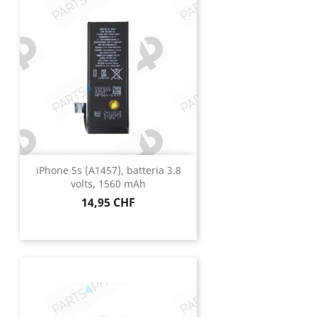
iPhone 5s (A1457), batteria 3.8
volts, 1560 mAh
Prezzo
14,95 CHF