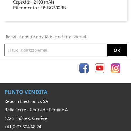
Capacità : 2100 mAh
Riferimento : EB-BG800BB
Ricevi le nostre novità e le offerte speciali
Facebook
YouTube
Inst
PUNTO VENDITA
Reborn Electronics SA
Belle-Terre - Cours de l’Emine 4
1226 Thônex, Genève
+41(0)77 504 68 24