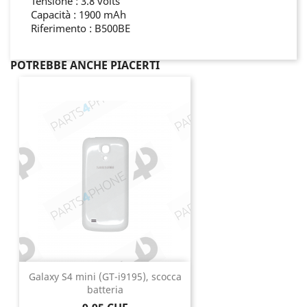
Tensione : 3.8 volts
Capacità : 1900 mAh
Riferimento : B500BE
POTREBBE ANCHE PIACERTI
Galaxy S4 mini (GT-i9195), scocca
batteria
Prezzo