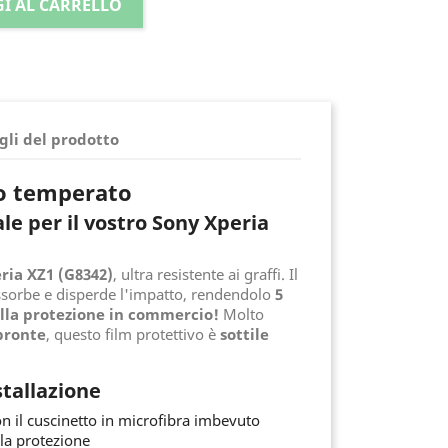
I AL CARRELLO
gli del prodotto
ro temperato
le per il vostro Sony Xperia
ria XZ1 (G8342)
, ultra resistente ai graffi. Il
ssorbe e disperde l'impatto, rendendolo
5
ella protezione in commercio!
Molto
pronte
, questo film protettivo è
sottile
stallazione
n il cuscinetto in microfibra imbevuto
 la protezione