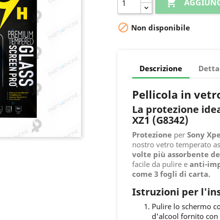

AGGIUNG

Non disponibile
Descrizione
Detta
Pellicola in vet
La protezione idea
XZ1 (G8342)
Protezione
per
Sony Xpe
nostro vetro temperato a
volte più assorbente d
facile da pulire e
anti-im
come 3 fogli di carta.
Istruzioni per l'in
Pulire lo schermo co
d'alcool fornito con