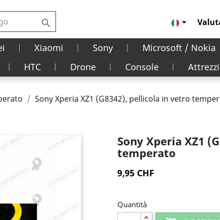

Valut

i
Xiaomi
Sony
Microsoft / Nokia
HTC
Drone
Console
Attrezzi
mperato
Sony Xperia XZ1 (G8342), pellicola in vetro tempe
Sony Xperia XZ1 (G8
temperato
9,95 CHF
Quantità