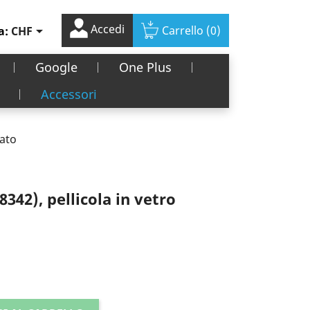
Accedi

Carrello
(0)
a:
CHF
Google
One Plus
Accessori
rato
342), pellicola in vetro