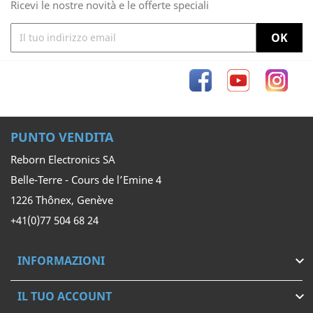
Ricevi le nostre novità e le offerte speciali
Facebook
YouTube
Inst
PUNTO VENDITA
Reborn Electronics SA
Belle-Terre - Cours de l’Emine 4
1226 Thônex, Genève
+41(0)77 504 68 24
INFORMAZIONI

IL TUO ACCOUNT
