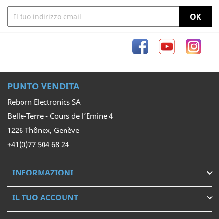
Facebook
YouTube
Inst
PUNTO VENDITA
Reborn Electronics SA
Belle-Terre - Cours de l’Emine 4
1226 Thônex, Genève
+41(0)77 504 68 24
INFORMAZIONI

IL TUO ACCOUNT
