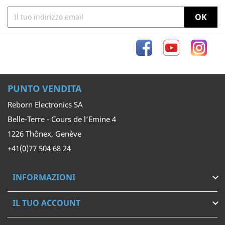
Facebook
YouTube
Inst
PUNTO VENDITA
Reborn Electronics SA
Belle-Terre - Cours de l’Emine 4
1226 Thônex, Genève
+41(0)77 504 68 24
INFORMAZIONI

IL TUO ACCOUNT
