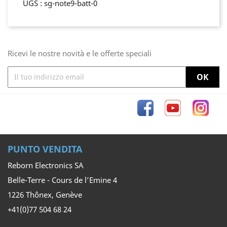
UGS : sg-note9-batt-0
Ricevi le nostre novità e le offerte speciali
Facebook
YouTube
Inst
PUNTO VENDITA
Reborn Electronics SA
Belle-Terre - Cours de l’Emine 4
1226 Thônex, Genève
+41(0)77 504 68 24