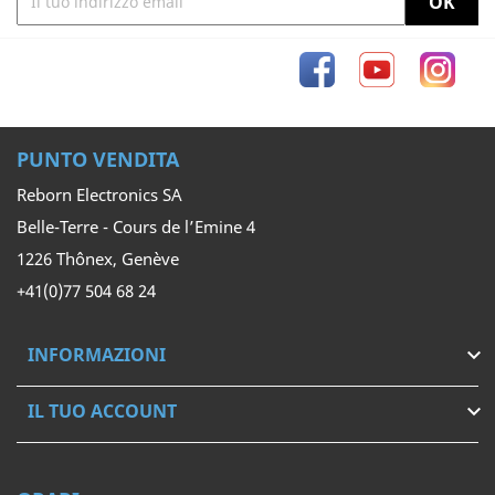
Facebook
YouTube
Inst
PUNTO VENDITA
Reborn Electronics SA
Belle-Terre - Cours de l’Emine 4
1226 Thônex, Genève
+41(0)77 504 68 24
INFORMAZIONI

IL TUO ACCOUNT
