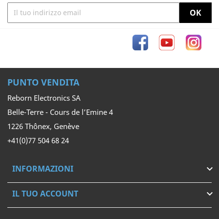
Facebook
YouTube
Inst
PUNTO VENDITA
Reborn Electronics SA
Belle-Terre - Cours de l’Emine 4
1226 Thônex, Genève
+41(0)77 504 68 24
INFORMAZIONI

IL TUO ACCOUNT
