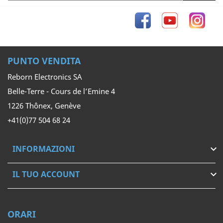
Facebook
YouTube
Inst
PUNTO VENDITA
Reborn Electronics SA
Belle-Terre - Cours de l’Emine 4
1226 Thônex, Genève
+41(0)77 504 68 24
INFORMAZIONI

IL TUO ACCOUNT

ORARI