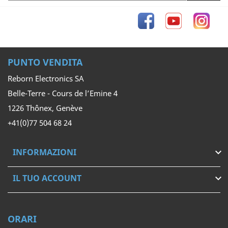
Facebook
YouTube
Inst
PUNTO VENDITA
Reborn Electronics SA
Belle-Terre - Cours de l’Emine 4
1226 Thônex, Genève
+41(0)77 504 68 24
INFORMAZIONI

IL TUO ACCOUNT

ORARI