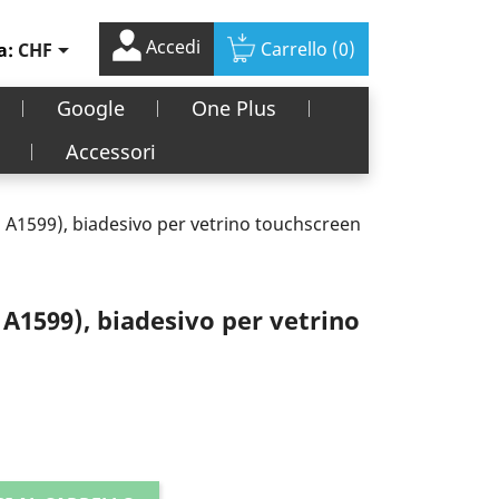
Accedi

Carrello
(0)
a:
CHF
Google
One Plus
Accessori
, A1599), biadesivo per vetrino touchscreen
 A1599), biadesivo per vetrino