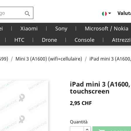

Valut

i
Xiaomi
Sony
Microsoft / Nokia
HTC
Drone
Console
Attrezzi
599)
Mini 3 (A1600) (wifi+cellulaire)
iPad mini 3 (A1600
iPad mini 3 (A1600,
touchscreen
2,95 CHF
Quantità