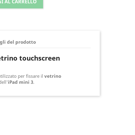
I AL CARRELLO
gli del prodotto
etrino touchscreen
ilizzato per fissare il
vetrino
ell'
iPad mini 3
.