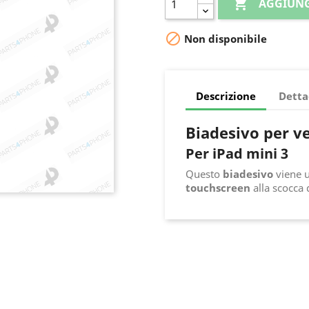

AGGIUNG

Non disponibile
Descrizione
Detta
Biadesivo per v
Per iPad mini 3
Questo
biadesivo
viene ut
touchscreen
alla scocca d