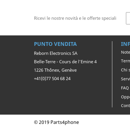
Ricevi le nostre novità e le offerte speciali
PUNTO VENDITA
IN
Note
Reborn Electronics SA
Term
Belle-Terre - Cours de l’Emine 4
1226 Thônex, Genève
Chi 
+41(0)77 504 68 24
Serv
FAQ
Oppo
Cont
© 2019 Parts4phone