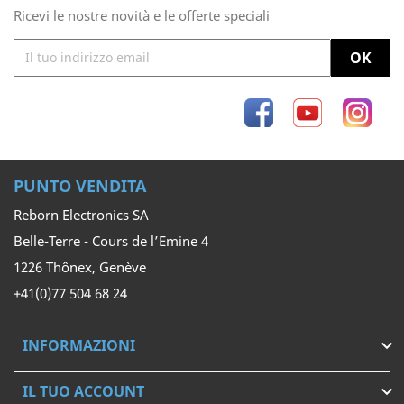
Ricevi le nostre novità e le offerte speciali
Facebook
YouTube
Inst
PUNTO VENDITA
Reborn Electronics SA
Belle-Terre - Cours de l’Emine 4
1226 Thônex, Genève
+41(0)77 504 68 24
INFORMAZIONI

IL TUO ACCOUNT
