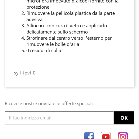
microfibra imbevuto d'alcool fornito con la
protezione
Rimuovere la pellicola plastica dalla parte
adesiva
Allineare con cura il vetro e applicarlo
delicatamente sullo schermo
Strofinare dal centro verso l'esterno per
rimuovere le bolle d'aria
0 residui di colla!
sy-l-fpvt-0
Ricevi le nostre novità e le offerte speciali
Facebook
YouTube
Inst