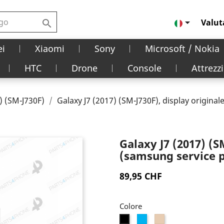

Valut

i
Xiaomi
Sony
Microsoft / Nokia
HTC
Drone
Console
Attrezzi
) (SM-J730F)
Galaxy J7 (2017) (SM-J730F), display origina
Galaxy J7 (2017) (S
(samsung service 
89,95 CHF
Colore
Blu
Oro
Nero