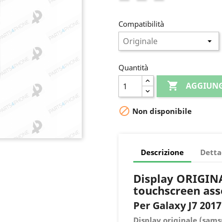
Compatibilità
Quantità

AGGIUNG

Non disponibile
Descrizione
Detta
Display ORIGINA
touchscreen as
Per Galaxy J7 2017
Display originale (sam