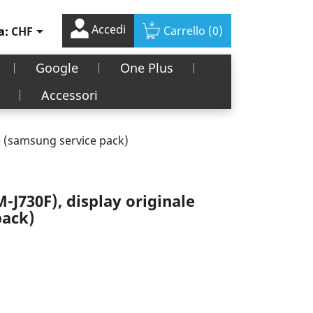
Accedi

Carrello
(0)
a:
CHF
Google
One Plus
Accessori
le (samsung service pack)
M-J730F), display originale
pack)