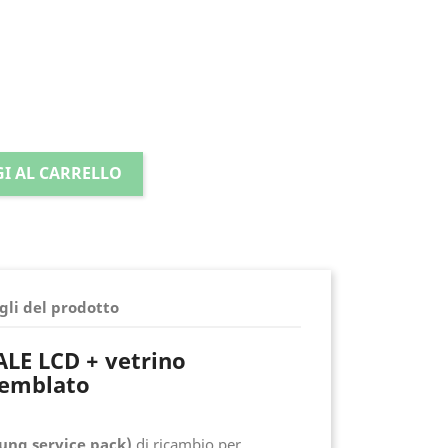
I AL CARRELLO
gli del prodotto
LE LCD + vetrino
semblato
sung service pack)
di ricambio per