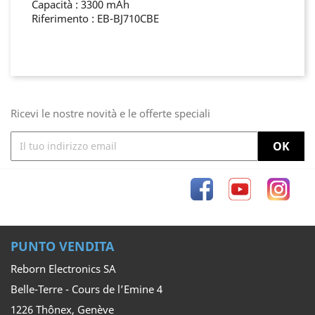
Capacità : 3300 mAh
Riferimento : EB-BJ710CBE
Ricevi le nostre novità e le offerte speciali
Facebook
YouTube
Inst
PUNTO VENDITA
Reborn Electronics SA
Belle-Terre - Cours de l’Emine 4
1226 Thônex, Genève