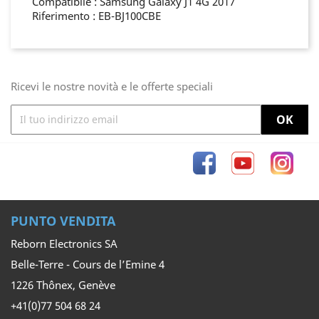
Compatibile : Samsung Galaxy J1 4G 2017
Riferimento : EB-BJ100CBE
Ricevi le nostre novità e le offerte speciali
Facebook
YouTube
Inst
PUNTO VENDITA
Reborn Electronics SA
Belle-Terre - Cours de l’Emine 4
1226 Thônex, Genève
+41(0)77 504 68 24